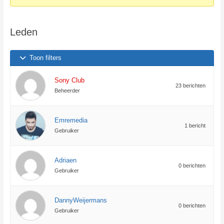
bent
hier:
Leden
Toon filters
Sony Club
23 berichten
Beheerder
Emremedia
1 bericht
Gebruiker
Adriaen
0 berichten
Gebruiker
DannyWeijermans
0 berichten
Gebruiker