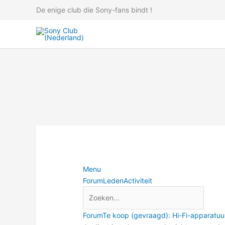
Ga
De enige club die Sony-fans bindt !
naar
de
inhoud
Menu
Forumnavigatie
Forum
Leden
Activiteit
Forum
Forum
Te koop (gevraagd): Hi-Fi-apparatuu