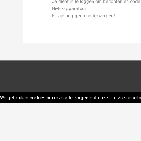
kruimelpad
Je dient in te loggen om berichten en ond
-
Hi-Fi-apparatuur
Je
Er zijn nog geen onderwerpen!
bent
hier:
We gebruiken cookies om ervoor te zorgen dat onze site zo soepel mo